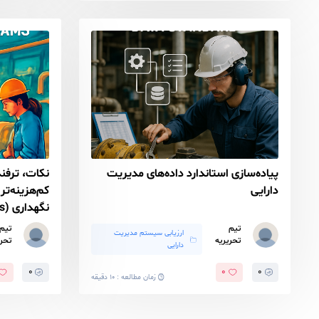
ارزیابی سیستم مدیریت
برنامه 
یه
دارایی
۳
۱
زمان مطالعه : ۱۳ دقیقه
ستاندارد داده‌های مدیریت
نکات، ترفندها و ابزارهایی 
کم‌هزینه‌تر کردن حسابرسی
نگهداری (Maintenance Teams)