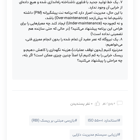
انسانی جلوگیری می‌کنید؟)
۶. هلدینگی می‌خواهد همه دارایی‌های فیزیکی (شرکت دارای دارایی نفتی
و تجهیزاتی و ابنیه و خودرو و خط تولید است) خود را در 5 سال بهینه
کند، اما:
بودجه تعمیرات ۲۰% کاهش یافته،تیم نگهداری نصف شده در صورتی که
خرابی های اضطراری افزایش یافته،و زمان تحویل پروژه هم قابل تمدید
نیست.به نظر شما کدام دارایی‌ها یا چه نوع دارایی ها را قربانی می‌کنید و
چگونه بین فعالیت‌های اضطراری و پیشگیرانه توازن ایجاد می‌کنید؟
۷. یک خط تولید جدید با فناوری ناشناخته راه‌اندازی شده و هیچ داده‌ای
از خرابی آن وجود ندارد.
با این حال، مدیریت اصرار دارد که:برنامه نت پیشگیرانه (PM) داشته
باشیم،اما نه بیش‌ازحد (Over-maintenance) باشد،
و نه کم‌بودجه (Under-maintenance) ایجاد کند.چه معیارهایی را برای
طراحی این برنامه پیشنهاد می‌کنید؟ (در حالی که حتی سازنده هم
تضمینی نداده است!)
۸. یک نیروگاه که عمر مفید آن تمام شده را بدون انجام ممیزی فنی،
می‌خواهیم:
مدرنیزه کنیم (بدون توقف عملیات)،هزینه نگهداری را کاهش دهیم،و
ریسک خرابی را به کم کنیم.آیا اصلاً چنین چیزی ممکن است؟ اگر بله،
چه مراحلی را پیشنهاد می‌کنید؟