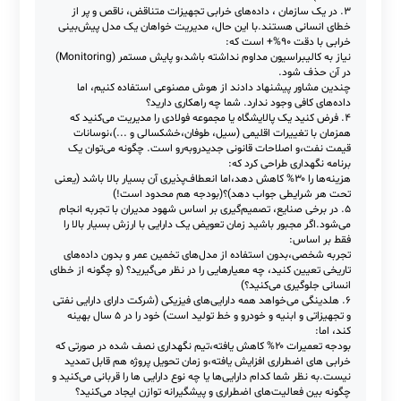
چگونه می‌توان حداکثر بهره‌برداری از ماشین‌آلات صنعتی داشت (مثلاً
۹۵% uptime) در حالی که:
تعمیرات پیشگیرانه (PM) حذف شود،طول عمر دارایی‌ها افزایش یابد،و
هیچ روش نظارتی جدیدی اضافه نشود؟
(فرض کنید داده‌های داده‌های چند سال خرابی تجهیزات هم ناقص
هستند.)
۳. در یک سازمان ، داده‌های خرابی تجهیزات متناقض، ناقص و پر از
خطای انسانی هستند.با این حال، مدیریت خواهان یک مدل پیش‌بینی
خرابی با دقت ۹۰%+ است که:
نیاز به کالیبراسیون مداوم نداشته باشد،و پایش مستمر (Monitoring)
در آن حذف شود.
چندین مشاور پیشنهاد دادند از هوش مصنوعی استفاده کنیم، اما
داده‌های کافی وجود ندارد. شما چه راهکاری دارید؟
۴. فرض کنید یک پالایشگاه یا مجموعه فولادی را مدیریت می‌کنید که
همزمان با تغییرات اقلیمی (سیل، طوفان،خشکسالی و ...)،نوسانات
قیمت نفت،و اصلاحات قانونی جدیدروبه‌رو است. چگونه می‌توان یک
برنامه نگهداری طراحی کرد که:
هزینه‌ها را ۳۰% کاهش دهد،اما انعطاف‌پذیری آن بسیار بالا باشد (یعنی
تحت هر شرایطی جواب دهد)؟(بودجه هم محدود است!)
۵. در برخی صنایع، تصمیم‌گیری بر اساس شهود مدیران با تجربه انجام
می‌شود.اگر مجبور باشید زمان تعویض یک دارایی با ارزش بسیار بالا را
فقط بر اساس:
تجربه شخصی،بدون استفاده از مدل‌های تخمین عمر و بدون داده‌های
تاریخی تعیین کنید، چه معیارهایی را در نظر می‌گیرید؟ (و چگونه از خطای