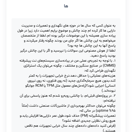
الش هایی در حوزه نگهداری و تعمیرات و مدیریت دارایی
ها
به عنوان کسی که سال ها در حوزه های نگهداری و تعمیرات و مدیریت
دارایی ها کار کرده ام چند چالش و موضوع برایم اهمیت دارد زیرا در طول
پیاده سازی همیشه با این موضوعات درگیر بوده ام.لطفا از متخصصان
میخواهم به این چالش ها اگر جای من بودند چگونه رفتار میکردند و
پاسخ آنها به این چالش ها چه بود؟
لطفا از هوش مصنوعی این سوالات را نپرسید و اگر با این چالش درگیر
بودید پاسخ دهید.
۱. با توجه به تجربه‌ی عملی من در پیاده‌سازی سیستم‌های نت پیشرفته
(CMMS) در صنایع سنگین و مختلف ، چگونه می‌توان یک استراتژی
نگهداری طراحی کرد که:
هزینه‌های عملیاتی را حداقل دهد،نرخ خرابی تجهیزات را به کمتر
کند،بدون هیچ سرمایه‌گذاری جدید (نه روی فناوری، نه روی نیروی
انسانی) اجرایی شود؟(راه‌حل‌های معمول مثل TPM یا RCM جوابگو
نبوده‌اند.)
۲. در پروژه‌های قبلی‌ام، با چالشی روبه‌رو شدم که هنوز پاسخی برای آن
نیافته‌ام: