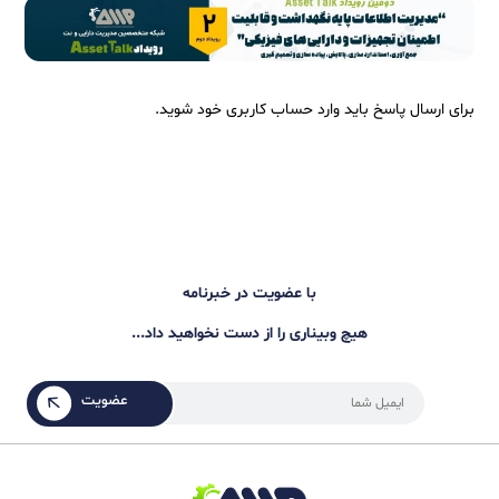
لام مهندس. وقت بخیر . به نظر بنده سوالاتتون یه جورایی باز
ستند. و هر کدام جداگانه خودش میتونه یک سوال مجزا با ذکر
زییات بیشتر باشه. مثلا سوال اول مشخص نیست بلوغ محیط
اری در چه حده نفرات و مسئولین چه جنسی از گزارشات رو از
پارتمان های زیر دست دریافت می کنند. آیا تیم های نت سازمان
عویض کار هستند. یا تعمیرکار و نقش مدیریت ارشد چجوریه؟
ستراتژی و و و … به نظرم سوالتون رو در قالب هر کدام سوالات
جزایی با توضیحات بیشتر مجددا مطرح کنید بهتره تا دوستان
تونند در بحث شرکت کنند. با تشکر
۰
نظر / پاسخ