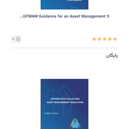
Specification for an Asset Management Ma...
۰
★
★
★
★
ایگان