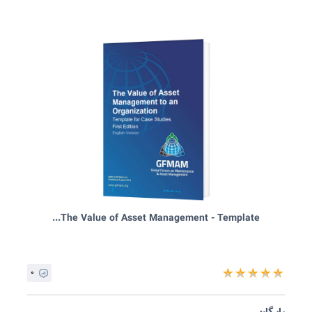
DNO COMMON NETWORK ASSET INDICES METHODO...
۱
★
★
★
★
ایگان