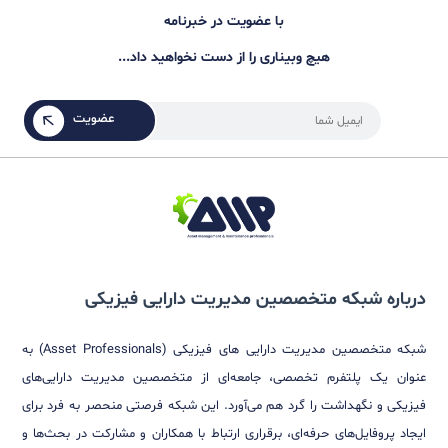
Asset Management Landscape v۳.۰
۰
★
★
★
★
۳,۰۰
تومان