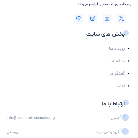
Digital Transformation in Maintenance an...
۰
★
★
★
★
ایگان