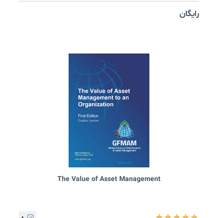
The Value of Asset Management - Template...
۰
★
★
★
★