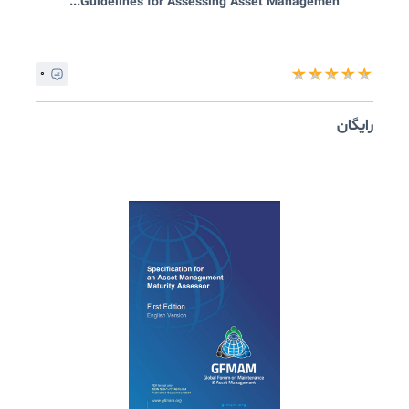
Asset Management Maturity - A Position S...
۰
★
★
★
★
ایگان