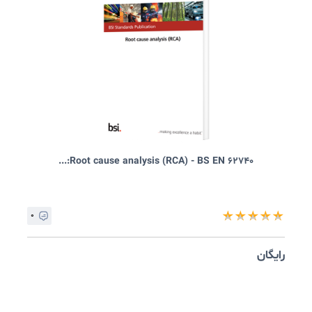
۰
★
★
★
★
ایگان