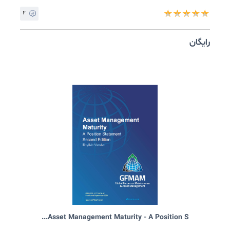
۰
★
★
★
★
ایگان