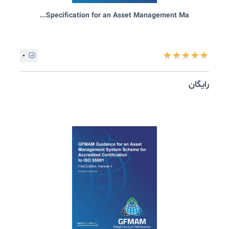
Guidelines for Assessing Asset Managemen...
۰
★
★
★
★
ایگان