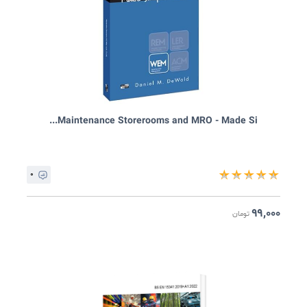
Maintenance Storerooms and MRO - Made Si...
۰
★
★
★
★
۹۹,۰۰
تومان