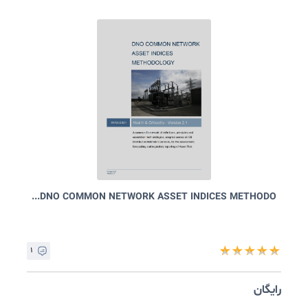
Asset Lifecycle Phases Overview and Hist...
۲
★
★
★
★
ایگان