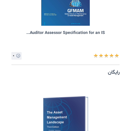
۰
★
★
★
★
ایگان
Criteria for Evaluating Asset Management...