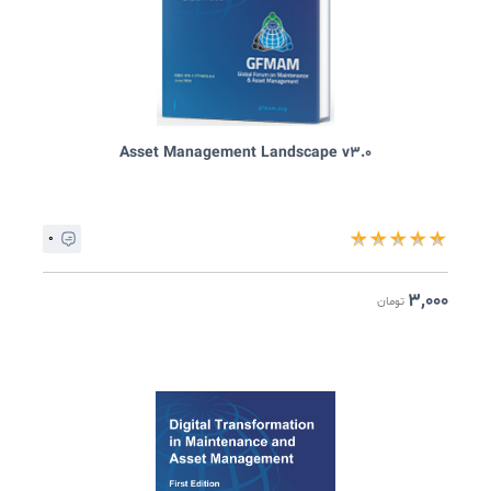
۰
★
★
★
★
ایگان