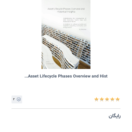
Root cause analysis (RCA) - BS EN ۶۲۷۴۰:...
۰
★
★
★
★
ایگان