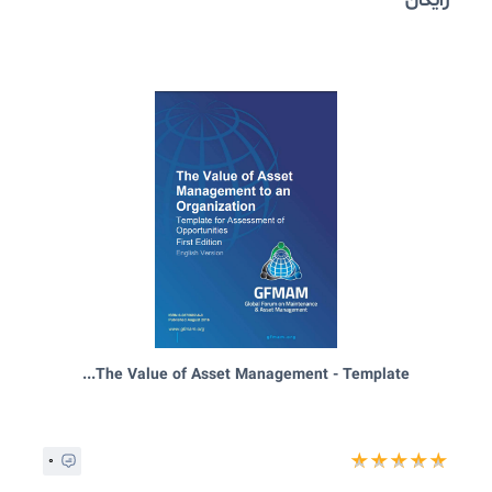
The Value of Asset Management - Template...
۰
★
★
★
★
ایگان