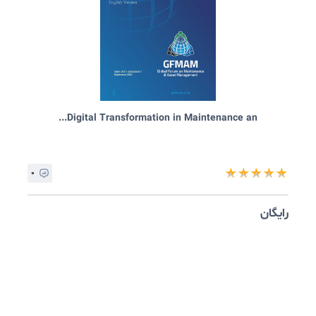
Auditor Assessor Specification for an IS...
۰
★
★
★
★
ایگان