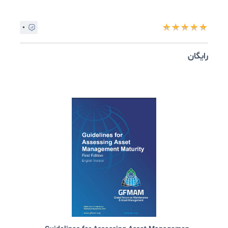
The Maintenance Framework - Second Editi...
۲
★
★
★
★
ایگان