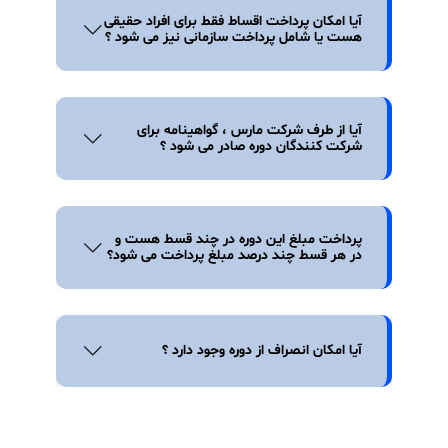
سرپرست قابلیت اطمینان در پتروشیمی کارون
ارزیاب در جایزه ملی مدیریت دارایی فیزیکی
دبیر اجرایی رویدادهای تخصصی
Asset Talk
مشاور و مدرس پروژه بهبود انبار قطعات یدکی- در پتروشیمی‌های
بندرامام، نوری، پارس، اروند، خوزستان، بوعلی سینا، شهید
تندگویان،کارون،مبین انرژی خلیج‌فارس، فجر انرژی خلیج فارس
مدیر پروژه شاخص سلامت تجهیز و هزینه یابی چرخه عمر برق منطقه ای
زنجان
مشاور و مدرس پروژه هزینه یابی چرخه عمر - شرکت گاز استان قزوین،
در پتروشیمی‌های بندرامام، نوری، پارس، اروند، خوزستان، بوعلی سینا،
شهید تندگویان،کارون،مبین انرژی خلیج‌فارس، فجر انرژی خلیج فارس
ارزیاب سیستم مدیریت دارایی در پالایشگاه گاز پارسیان سپهر، میدان
نفتی آذر، توزیع برق خراسان رضوی،پالایشگاه گاز بیدبلند خلیج فارس
تدوین اسناد بالادستی و دستورالعمل‌های حوزه نگهداشت
آیا امکان پرداخت اقساط فقط برای افراد حقیقی
هست یا شامل پرداخت سازمانی نیز می شود ؟