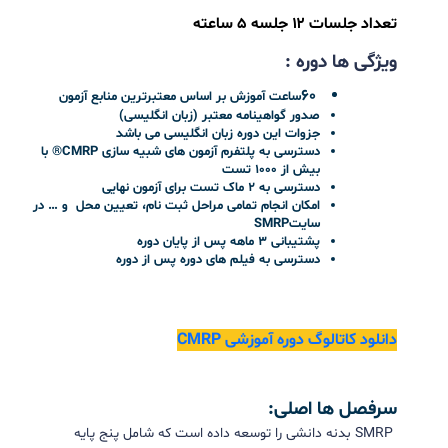
®CMRP تربیت متخصص حرفه ای نگهداری
و تعمیرات و قابلیت اطمینان (مدرک انجمن
نگهداری و تعمیرات و قابلیت اطمینان
آمریکا) از آمادگی تا آزمون
برای اولین بار در ایران
این دوره برای دومین بار در کشور برگزار می
شود.گواهینامه
CMRP
معتبرترین مدرک حرفه‌ای در حوزه
نگهداری و قابلیت اطمینان است که با چارچوب
شایستگی
GFMAM
هم‌راستا می‌باشد. این مدرک توسط
فدراسیون جهانی مدیریت دارایی (
GFMAM
) تأیید شده و تنها
گواهی معتبر در این حوزه است که تحت استاندارد
ISO
۱۷۰۲۴
توسط
ANSI
اعتبارسنجی شده است. آزمون
CMRP
بر
پایه تجربه و دانش واقعی افراد طراحی شده و مهارت‌هایی
همچون مدیریت کار، تصمیم‌گیری فنی و رهبری را می‌سنجد.
دریافت این گواهی، جایگاه حرفه‌ای شما را در سطح بین‌المللی
تثبیت کرده و مسیر رشد شغلی‌تان را هموار می‌سازد.
برای اطلاعات بیشتر در مورد این مدرک و اعتبار آن فیلم زیر را
مشاهده کنید
وبینار
آموزشی : آشنایی با مدرک
CMRP
انجمن
نگهداری و تعمیرات و قابلیت اطمینان آمریکا