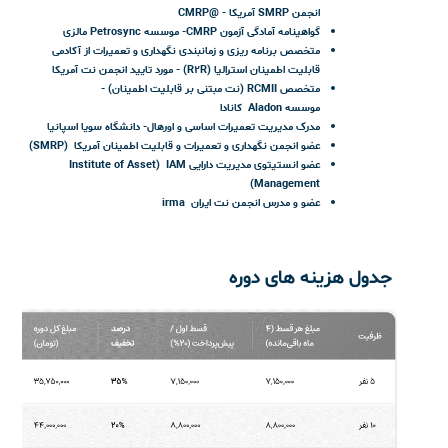
سرفصل ها اصلی
:
SMRP
بدنه دانشی را توسعه داده است که شامل پنج پایه
اصلی است و آزمون
CMRP
هم بر این پنج حوزه کلیدی متمرکز
است
Business and Management
Manufacturing Process Reliability
Equipment Reliability
Organization & Leadership
Work Management
سرفصل های کامل دوره از این قسمت مشاهده کنید
مدرس دوره
:
CMRP
®
مهندس رزگار جهاندیده -
مشاوره و مدرس مدیریت دارایی فیزیکی و نگهداشت
مدیر عامل شرکت مشاوره مدیریت مارس (
MARS
)
بنیانگذار شبکه متخصصین مدیریت دارایی
Asset Professionals
ارشد مهندسی صنایع - ۱۸ سال سابقه اجرایی و مشاوره در صنایع
نفت، گاز، پتروشیمی، نیروگاه، فولاد، معدنی و ساخت تولید