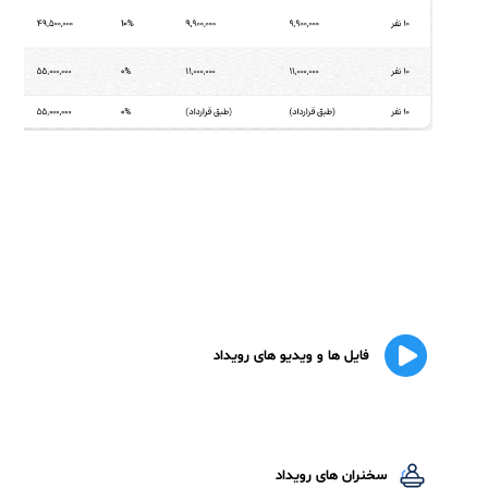
مشاوره ده ها شرکت نظیر شرکت های ملی گاز ایران، ملی پالابش و
پخش، پتروشیمی مارون، توانیر، آبنیرو، صنایع ملی مس ایران ،
مجتمع گاز پارس جنوبی،پتروشیمی بندر امام ، فولاد میدکو، فولاد
خراسان و …
مدرک مهندس حرفه ای نگهداری و تعمیرات و قابلیت اطمینان از
انجمن
SMRP
آمریکا - @
CMRP
گواهینامه آمادگی آزمون
CMRP
- موسسه
Petrosync
مالزی
متخصص برنامه ریزی و زمانبندی نگهداری و تعمیرات از آکادمی
قابلیت اطمینان استرالیا (
R۲R
) - مورد تایید انجمن نت آمریکا
متخصص
RCMII
(نت مبتنی بر قابلیت اطمینان) -
موسسه
Aladon
کانادا
مدرک مدیریت تعمیرات اساسی و اورهال- دانشگاه سویا اسپانیا
عضو انجمن نگهداری و تعمیرات و قابلیت اطمینان آمریکا (
SMRP
)
عضو انستیتوی مدیریت دارایی
IAM
(
Institute of Asset
)
Management
عضو و مدرس انجمن نت ایران
irma
جدول هزینه های دوره