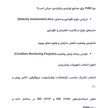
زبان عدد،
KPI
ROI
برای مدیریت ارشد تبدیل کنید تا
و
بتوانید از پروژه‌های
.
PdM
خود دفاع کنید
این دوره برای هر کسی که می‌خواهد از “فقط انجام تعمیرات”
عبور کرده و به طراحی استراتژی نگهداری و مدیریت دارایی
برسد، یک گام مهم است.
سرفصل ها اصلی
:
مبانی مدیریت دارایی و نقش نگهداری پیش‌بینانه
آشنایی با اصول مدیریت دارایی‌های فیزیکی
(ISO ۵۵۰۰۰)
PdM
جایگاه
CM
،
CBM
،
و
RCM
در استراتژی نگهداری
چرا
PdM
برای صنایع تولیدی و فرآیندی حیاتی است؟
ارزیابی بلوغ نگهداری و تحلیل شکاف
(Maturity Assessment)