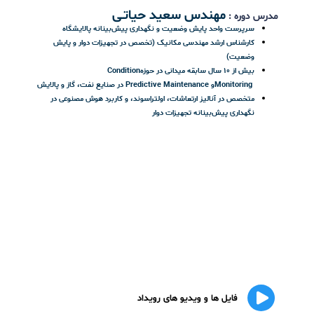
داده‌های موردنیاز برای
PdM
در تجهیزات دوار و فرآیندی
مثال‌هایی از کاربرد
Machine Learning
و
AI
در پایش وضعیت
مفهوم
Human-in-the-loop
و هوش افزوده در تصمیم‌گیری‌های نگهداری
و شاخص‌های کلیدی
طراحی
Business Case
(KPIs & ROI)
شاخص‌های کلیدی نگهداری و قابلیت اطمینان
(MTBF, MTTR,
Availability, OEE
و
…)
محاسبه تقریبی
ROI
پروژه‌های
PdM
مستندسازی منافع مالی، ریسک و قابلیت اطمینان