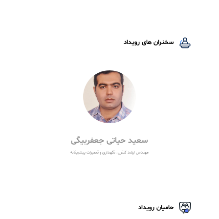
مهندس سعید حیاتـی
مدرس دوره
:
سرپرست واحد پایش وضعیت و نگهداری پیش‌بینانه پالایشگاه
کارشناس ارشد مهندسی مکانیک (تخصص در تجهیزات دوار و پایش
وضعیت)
بیش از
۱۰
سال سابقه میدانی در حوزه
Condition
Monitoring
و
Predictive Maintenance
در صنایع نفت، گاز و پالایش
متخصص در آنالیز ارتعاشات، اولتراسوند، و کاربرد هوش مصنوعی در
نگهداری پیش‌بینانه تجهیزات دوار